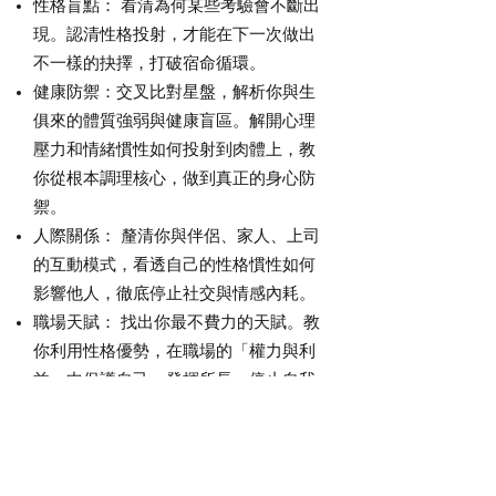
性格盲點： 看清為何某些考驗會不斷出
現。認清性格投射，才能在下一次做出
不一樣的抉擇，打破宿命循環。
健康防禦：交叉比對星盤，解析你與生
俱來的體質強弱與健康盲區。解開心理
壓力和情緒慣性如何投射到肉體上，教
你從根本調理核心，做到真正的身心防
禦。
人際關係： 釐清你與伴侶、家人、上司
的互動模式，看透自己的性格慣性如何
影響他人，徹底停止社交與情感內耗。
職場天賦： 找出你最不費力的天賦。教
你利用性格優勢，在職場的「權力與利
益」中保護自己、發揮所長，停止自我
懷疑。
Offer personal natal chart