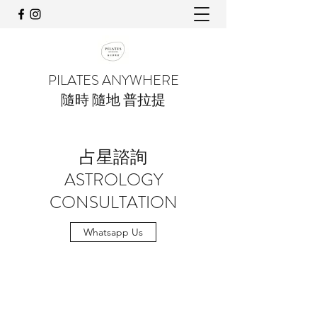
PILATES ANYWHERE
隨時 隨地 普拉提
占星諮詢
ASTROLOGY
CONSULTATION
Whatsapp Us