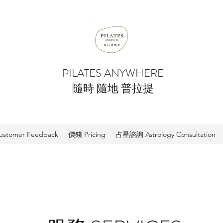
PILATES ANYWHERE
隨時 隨地 普拉提
tomer Feedback
價錢 Pricing
占星諮詢 Astrology Consultation