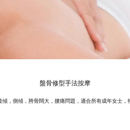
盤骨修型手法按摩
後傾，側傾，胯骨闊大，腰痛問題，適合所有成年女士，