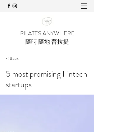
PILATES ANYWHERE
隨時 隨地 普拉提
< Back
5 most promising Fintech
startups